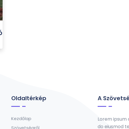
ó
Oldaltérkép
A Szövetsé
Kezdőlap
Lorem ipsum do
do eiusmod te
Szövetségről