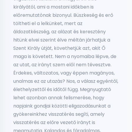
királyától, ami a mostani időkben is
előremutatónak bizonyul. Büszkeség és erő
töltheti el a lelkünket, mert az
áldozatkészség, az alázat és keresztény
hitünk elvei szerint élve méltán járhatjuk a
Szent Király útját, követhetjük azt, akit Ő
maga is követett. Nem a nyomaiba lépve, de
az utat, az irányt szem elől nem tévesztve.
Érdekes, változatos, vagy éppen magányos,
unalmas ez az utazás? Nos, a válasz egyéntől,
élethelyzettől és időtől függ. Megnyugtató
lehet azonban annak felismerése, hogy
napjaink gondjai közötti eligazodásunkat a
gyökereinkhez visszatérés segíti, amely
visszatérés az előre vezető irányt is
megmutatja. Kalandos és fáradalmas,