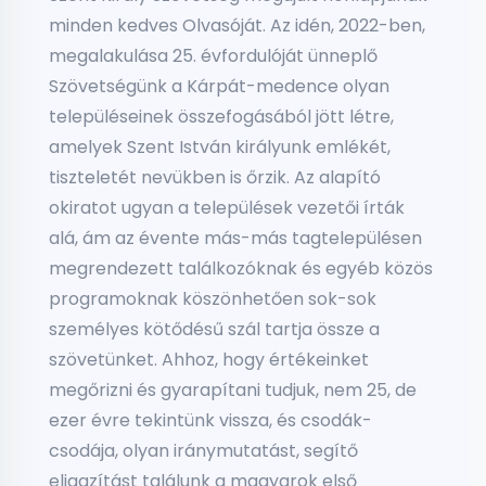
minden kedves Olvasóját. Az idén, 2022-ben,
megalakulása 25. évfordulóját ünneplő
Szövetségünk a Kárpát-medence olyan
településeinek összefogásából jött létre,
amelyek Szent István királyunk emlékét,
tiszteletét nevükben is őrzik. Az alapító
okiratot ugyan a települések vezetői írták
alá, ám az évente más-más tagtelepülésen
megrendezett találkozóknak és egyéb közös
programoknak köszönhetően sok-sok
személyes kötődésű szál tartja össze a
szövetünket. Ahhoz, hogy értékeinket
megőrizni és gyarapítani tudjuk, nem 25, de
ezer évre tekintünk vissza, és csodák-
csodája, olyan iránymutatást, segítő
eligazítást találunk a magyarok első