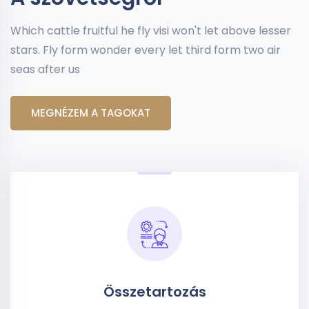
Which cattle fruitful he fly visi won't let above lesser
stars. Fly form wonder every let third form two air
seas after us
MEGNÉZEM A TAGOKAT
Összetartozás