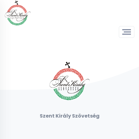
Adatkezelési tájékoztató
Ide kell majd a szöveg
Szent Király Szövetség